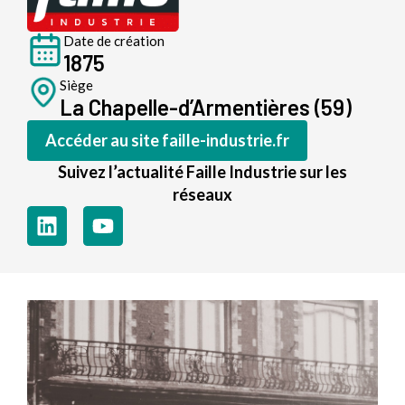
Date de création
1875
Siège
La Chapelle-d’Armentières (59)
Accéder au site faille-industrie.fr
Suivez l’actualité Faille Industrie sur les
réseaux
L
Y
i
o
n
u
k
t
e
u
d
b
i
e
n